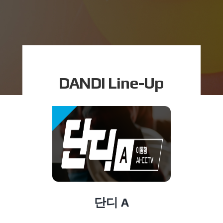
DANDI Line-Up
단디 A