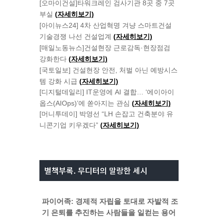
[오마이건설]타워크레인 검사기관
8
곳 중
7
곳
부실
(
자세히보기)
[아이뉴스24] 4차 산업혁명 겨냥 스마트건설
기술경쟁 나선 건설업계
(
자세히보기)
[매일노동뉴스]건설현장 근로감독·현장점검
강화한다
(
자세히보기)
[국토일보] 건설현장 안전
,
처벌 아닌 예방시스
템 강화 시급
(
자세히보기)
[디지털데일리] IT운영에 AI 결합… ‘에이아이
옵스(AIOps)’에 쏟아지는 관심
(
자세히보기)
[머니투데이] 박영선
“LH
손잡고 건축분야 유
니콘기업 키우겠다
”
(
자세히보기)
별책부록. 무디터의 말랑한 세시
파이어족: 경제적 자립을 토대로 자발적 조
기 은퇴를 추진하는 사람들을 일컫는 용어