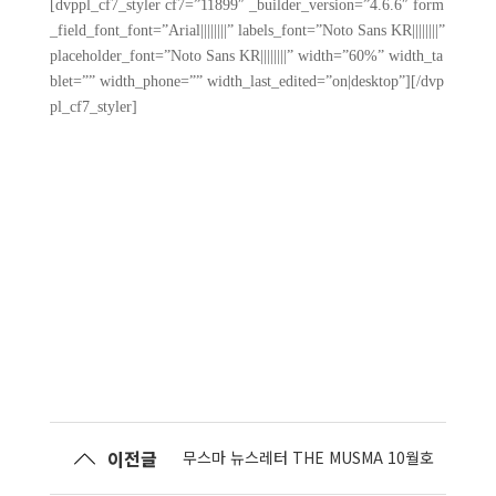
[dvppl_cf7_styler cf7=”11899″ _builder_version=”4.6.6″ form
_field_font_font=”Arial||||||||” labels_font=”Noto Sans KR||||||||”
placeholder_font=”Noto Sans KR||||||||” width=”60%” width_ta
blet=”” width_phone=”” width_last_edited=”on|desktop”][/dvp
pl_cf7_styler]
이전글
무스마 뉴스레터 THE MUSMA 10월호