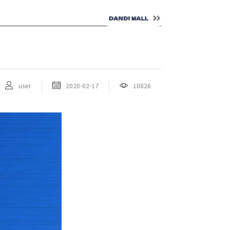
NTACT
ENG
user
2020-02-17
10826