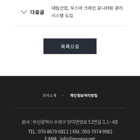
대림산업, 무스마 크레인 모니터링 관리
다음글
시스템 도입
목록으로
·
회사소개
개인정보처리방침
본사 : 부산광역시 수영구 망미번영로 52번길 3, 1~4층
TEL : 070-8670-0812
┃
FAX : 050-7074-9982
E-MAIL : info@musma.net