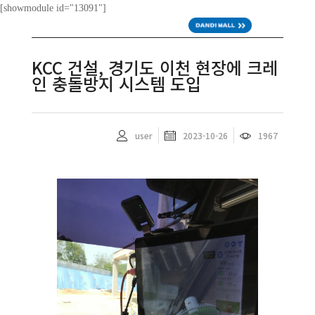
[showmodule id="13091"]
ENG
KCC 건설, 경기도 이천 현장에 크레
인 충돌방지 시스템 도입
user
2023-10-26
1967