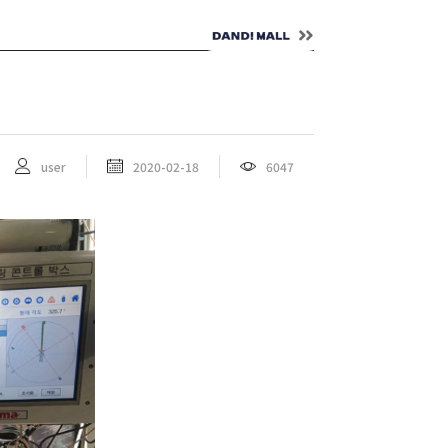
NTACT
KOR
user
2020-02-18
6047