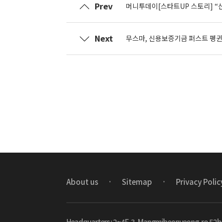
Prev
머니투데이[스타트UP 스토리] “
Next
무스마, 신용보증기금 퍼스트 펭
About us
·
Sitemap
·
Privacy Poli
Headquarters :
2~4F, 3, Mangmibeonyeong-ro 52be